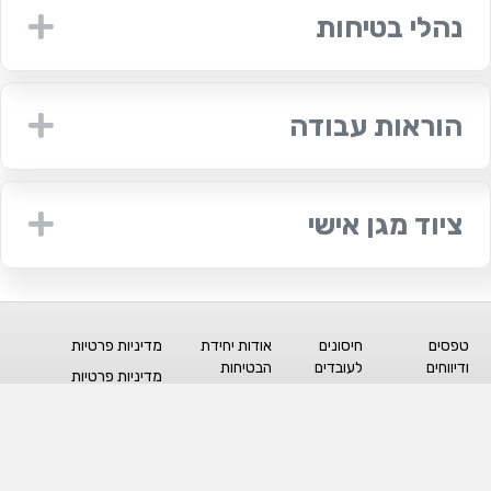
נהלי בטיחות
nd
הוראות עבודה
nd
ציוד מגן אישי
nd
טפסים
חיסונים
אודות יחידת
מדיניות פרטיות
ודיווחים
לעובדים
הבטיחות
מדיניות פרטיות
בדיקות
מצב
צור קשר
למועמדים ולסטודנטים
סביבתיות
חרום
קישורים
כללי הגנת הפרטיות
נהלי בטיחות
הצהרת
לסגל הטכניון
והוראות
נגישות
הודעת פרטיות לספקים