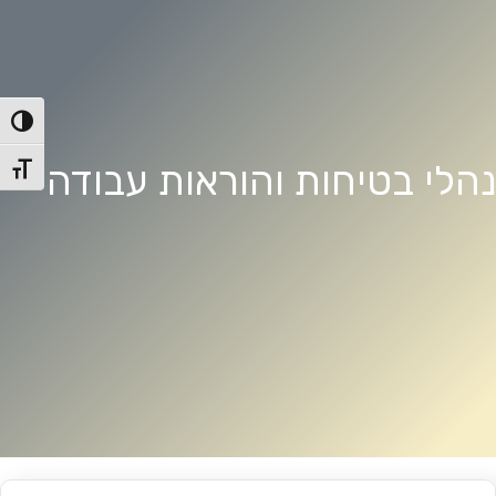
הפעל/כ
נהלי בטיחות והוראות עבודה
מתג גו