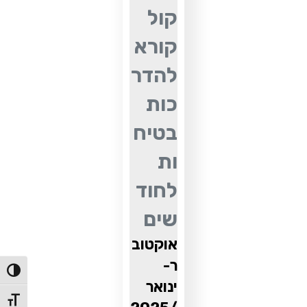
קול
קורא
להדר
כות
בטיח
ות
לחוד
שים
אוקטוב
ר-
הפעל/כ
ינואר
מתג גו