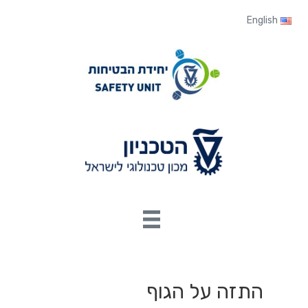
לג
לג
תוכן
ניווט
English
התזה על הגוף