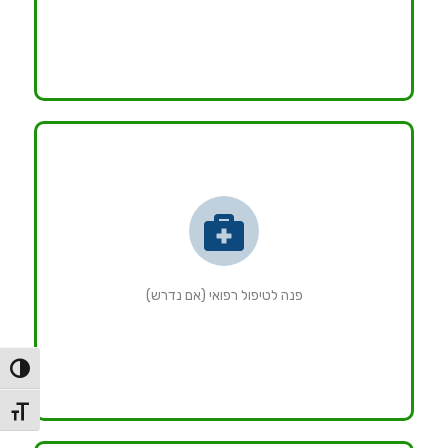
פנה לטיפול רפואי (אם נדרש)
הפעל/כ
מתג גו