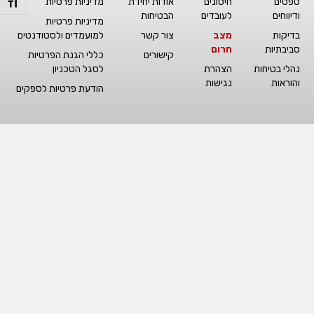
טפסים
חיסונים
אודות יחידת
מדיניות פרטיות
מתג גו
ודיווחים
לעובדים
הבטיחות
מדיניות פרטיות
בדיקות
מצב
צור קשר
למועמדים ולסטודנטים
סביבתיות
חרום
קישורים
כללי הגנת הפרטיות
נהלי בטיחות
הצהרת
לסגל הטכניון
והוראות
נגישות
הודעת פרטיות לספקים