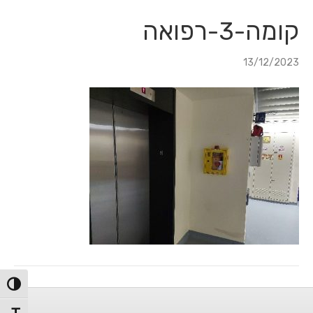
לג
לג
תוכן
ניווט
קומה-3-רפואה
13/12/2023
הפעל/כ