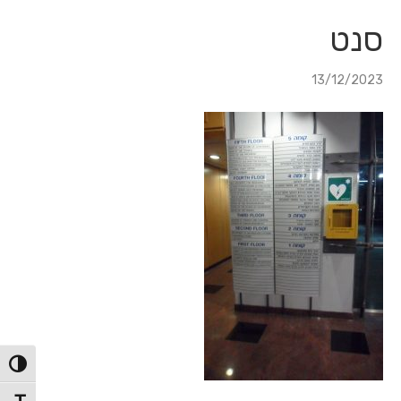
לג
לג
תוכן
ניווט
סנט
13/12/2023
הפעל/כ