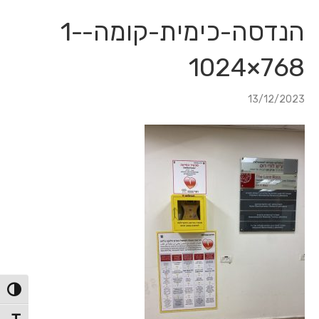
לג
לג
תוכן
ניווט
הנדסה-כימית-קומה-1-
768×1024
13/12/2023
הפעל/כ