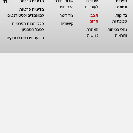
טפסים
חיסונים
אודות יחידת
מדיניות פרטיות
מתג גו
ודיווחים
לעובדים
הבטיחות
מדיניות פרטיות
בדיקות
מצב
צור קשר
למועמדים ולסטודנטים
סביבתיות
חרום
קישורים
כללי הגנת הפרטיות
נהלי בטיחות
הצהרת
לסגל הטכניון
והוראות
נגישות
הודעת פרטיות לספקים