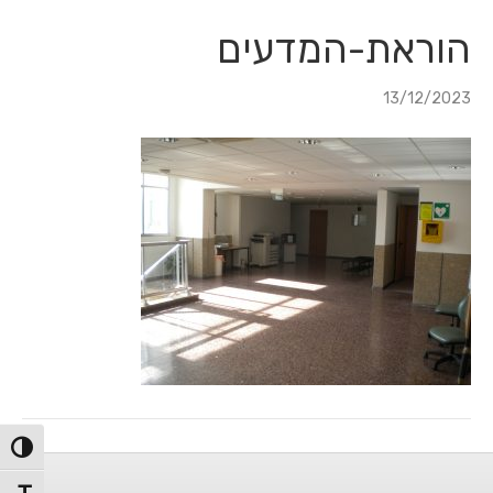
לג
לג
תוכן
ניווט
הוראת-המדעים
13/12/2023
הפעל/כ